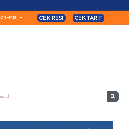
CEK RESI
CEK TARIF
FORMASI
arch