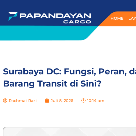
Lewati
ke
HOME
LA
konten
Surabaya DC: Fungsi, Peran,
Barang Transit di Sini?
Rachmat Razi
Juli 8, 2026
10:14 am