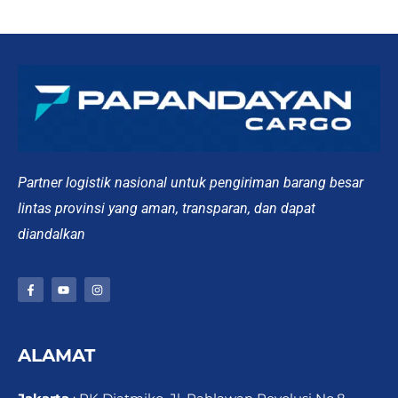
Partner logistik nasional untuk pengiriman barang besar
lintas provinsi yang aman, transparan, dan dapat
diandalkan
F
Y
I
a
o
n
c
u
s
e
t
t
b
u
a
o
b
g
ALAMAT
o
e
r
k
a
-
m
f