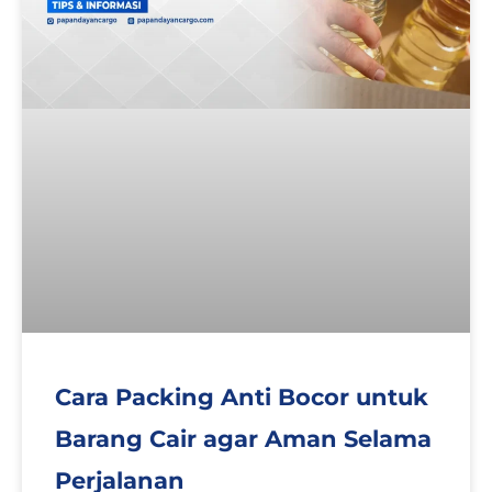
a
a
a
a
g
g
g
g
e
e
e
e
Cara Packing Anti Bocor untuk
Barang Cair agar Aman Selama
Perjalanan