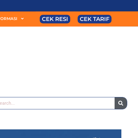
CEK RESI
CEK TARIF
FORMASI
arch