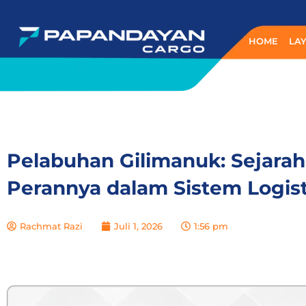
Lewati
ke
HOME
LA
konten
Pelabuhan Gilimanuk: Sejara
Perannya dalam Sistem Logist
Rachmat Razi
Juli 1, 2026
1:56 pm