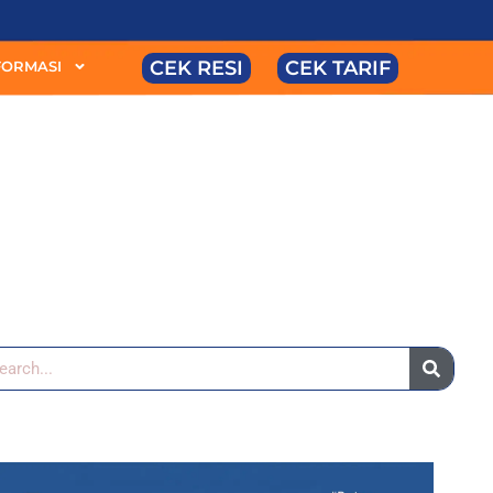
CEK RESI
CEK TARIF
FORMASI
arch