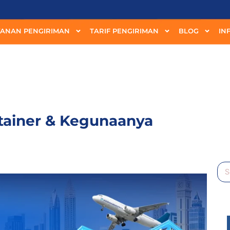
YANAN PENGIRIMAN
TARIF PENGIRIMAN
BLOG
IN
tainer & Kegunaanya
Se