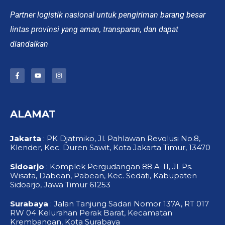
Partner logistik nasional untuk pengiriman barang besar
lintas provinsi yang aman, transparan, dan dapat
diandalkan
F
Y
I
a
o
n
c
u
s
e
t
t
b
u
a
o
b
g
ALAMAT
o
e
r
k
a
-
m
f
Jakarta
: PK Djatmiko, Jl. Pahlawan Revolusi No.8,
Klender, Kec. Duren Sawit, Kota Jakarta Timur, 13470
Sidoarjo
: Komplek Pergudangan 88 A-11, Jl. Ps.
Wisata, Dabean, Pabean, Kec. Sedati, Kabupaten
Sidoarjo, Jawa Timur 61253
Surabaya
: Jalan Tanjung Sadari Nomor 137A, RT 017
RW 04 Kelurahan Perak Barat, Kecamatan
Krembangan, Kota Surabaya