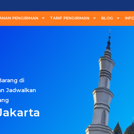
ANAN PENGIRIMAN
TARIF PENGIRIMAN
BLOG
INF
Barang di
an Jadwalkan
ang
Jakarta