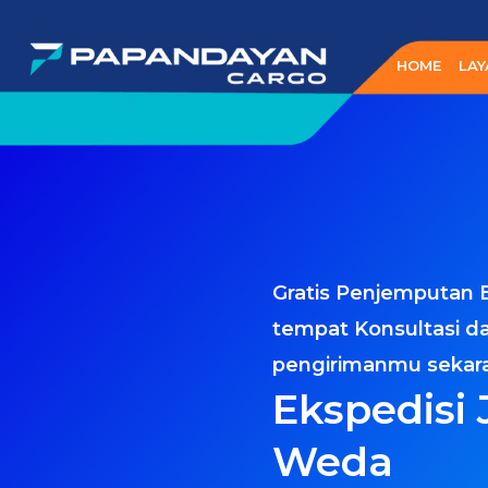
Lewati
ke
HOME
LAY
konten
Gratis Penjemputan 
tempat Konsultasi d
pengirimanmu sekar
Ekspedisi 
Weda