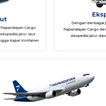
Eksp
aut
Dengan berbagai je
, Papandayan Cargo
Papandayan Cargo deng
kspedisi jalur laut
ekspedisi jalur da
ngga Kapal Kontainer