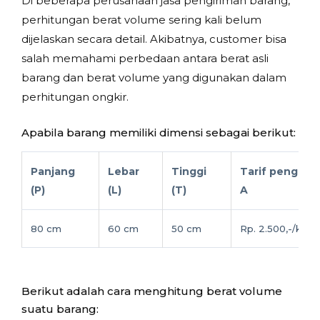
Di beberapa perusahaan jasa pengiriman barang,
perhitungan berat volume sering kali belum
dijelaskan secara detail. Akibatnya, customer bisa
salah memahami perbedaan antara berat asli
barang dan berat volume yang digunakan dalam
perhitungan ongkir.
Apabila barang memiliki dimensi sebagai berikut:
Panjang
Lebar
Tinggi
Tarif pengirim
(P)
(L)
(T)
A
80 cm
60 cm
50 cm
Rp. 2.500,-/kg
Berikut adalah cara menghitung berat volume
suatu barang: