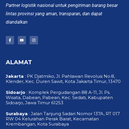
Partner logistik nasional untuk pengiriman barang besar
lintas provinsi yang aman, transparan, dan dapat
diandalkan
F
Y
I
a
o
n
c
u
s
e
t
t
b
u
a
o
b
g
ALAMAT
o
e
r
k
a
-
m
f
Jakarta
: PK Djatmiko, Jl. Pahlawan Revolusi No.8,
Klender, Kec. Duren Sawit, Kota Jakarta Timur, 13470
Sidoarjo
: Komplek Pergudangan 88 A-11, Jl. Ps.
Wisata, Dabean, Pabean, Kec. Sedati, Kabupaten
Sidoarjo, Jawa Timur 61253
Surabaya
: Jalan Tanjung Sadari Nomor 137A, RT 017
RW 04 Kelurahan Perak Barat, Kecamatan
Krembangan, Kota Surabaya