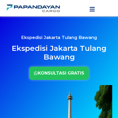
Lewati
LAYANAN PENGIRIMAN
TARIF PENGIRIMAN
ke
konten
Ekspedisi Jakarta Tulang Bawang
Ekspedisi Jakarta Tulang
Bawang
KONSULTASI GRATIS