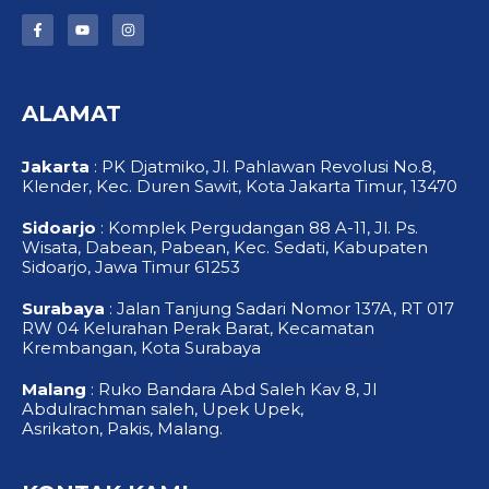
F
Y
I
a
o
n
c
u
s
e
t
t
b
u
a
o
b
g
ALAMAT
o
e
r
k
a
-
m
f
Jakarta
: PK Djatmiko, Jl. Pahlawan Revolusi No.8,
Klender, Kec. Duren Sawit, Kota Jakarta Timur, 13470
Sidoarjo
: Komplek Pergudangan 88 A-11, Jl. Ps.
Wisata, Dabean, Pabean, Kec. Sedati, Kabupaten
Sidoarjo, Jawa Timur 61253
Surabaya
: Jalan Tanjung Sadari Nomor 137A, RT 017
RW 04 Kelurahan Perak Barat, Kecamatan
Krembangan, Kota Surabaya
Malang
: Ruko Bandara Abd Saleh Kav 8, Jl
Abdulrachman saleh, Upek Upek,
Asrikaton, Pakis, Malang.