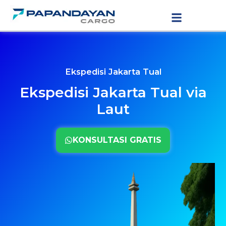
Lewati
LAYANAN PENGIRIMAN
TARIF PENGIRIMAN
ke
konten
Ekspedisi Jakarta Tual
Ekspedisi Jakarta Tual via
Laut
KONSULTASI GRATIS