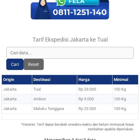
Tarif Ekspedisi Jakarta ke Tual
Cari
Reset
Origin
Destinasi
Harga
Minimal
Jakarta
Tual
Rp 23.000
100 Kg
Jakarta
Ambon
Rp 9.000
100 Kg
Jakarta
Maluku Tenggara
Rp 23.500
100 Kg
*Catatan: Tarif dapat berubah sewaktu-waktu dan belum termasuk biaya
tambahan apabila diperlukan.