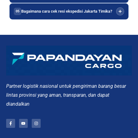
Bagaimana cara cek resi ekspedisi Jakarta Timika?
05
Partner logistik nasional untuk pengiriman barang besar
lintas provinsi yang aman, transparan, dan dapat
diandalkan
F
Y
I
a
o
n
c
u
s
e
t
t