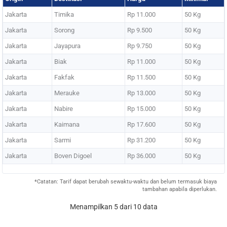
Jakarta
Timika
Rp 11.000
50 Kg
Jakarta
Sorong
Rp 9.500
50 Kg
Jakarta
Jayapura
Rp 9.750
50 Kg
Jakarta
Biak
Rp 11.000
50 Kg
Jakarta
Fakfak
Rp 11.500
50 Kg
Jakarta
Merauke
Rp 13.000
50 Kg
Jakarta
Nabire
Rp 15.000
50 Kg
Jakarta
Kaimana
Rp 17.600
50 Kg
Jakarta
Sarmi
Rp 31.200
50 Kg
Jakarta
Boven Digoel
Rp 36.000
50 Kg
*Catatan: Tarif dapat berubah sewaktu-waktu dan belum termasuk biaya
tambahan apabila diperlukan.
Menampilkan 5 dari 10 data