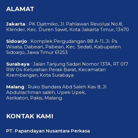
b
u
a
o
b
g
ALAMAT
o
e
r
k
a
-
m
f
Jakarta
: PK Djatmiko, Jl. Pahlawan Revolusi No.8,
Klender, Kec. Duren Sawit, Kota Jakarta Timur, 13470
Sidoarjo
: Komplek Pergudangan 88 A-11, Jl. Ps.
Wisata, Dabean, Pabean, Kec. Sedati, Kabupaten
Sidoarjo, Jawa Timur 61253
Surabaya
: Jalan Tanjung Sadari Nomor 137A, RT 017
RW 04 Kelurahan Perak Barat, Kecamatan
Krembangan, Kota Surabaya
Malang
: Ruko Bandara Abd Saleh Kav 8, Jl
Abdulrachman saleh, Upek Upek,
Asrikaton, Pakis, Malang.
KONTAK KAMI
PT. Papandayan Nusantara Perkasa