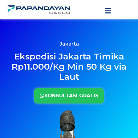
Lewati
LAYANAN PENGIRIMAN
TARIF PENGIRIMAN
ke
konten
Jakarta
Ekspedisi Jakarta Timika
Rp11.000/Kg Min 50 Kg via
Laut
KONSULTASI GRATIS