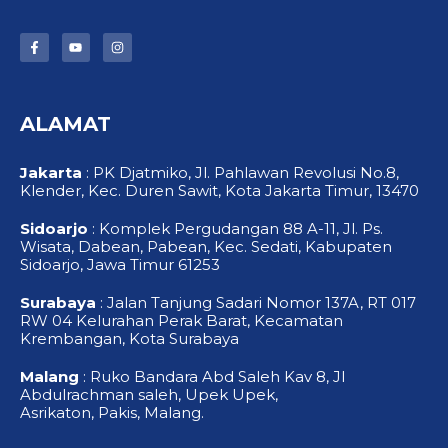
F
Y
I
a
o
n
c
u
s
e
t
t
b
u
a
o
b
g
ALAMAT
o
e
r
k
a
-
m
f
Jakarta
: PK Djatmiko, Jl. Pahlawan Revolusi No.8,
Klender, Kec. Duren Sawit, Kota Jakarta Timur, 13470
Sidoarjo
: Komplek Pergudangan 88 A-11, Jl. Ps.
Wisata, Dabean, Pabean, Kec. Sedati, Kabupaten
Sidoarjo, Jawa Timur 61253
Surabaya
: Jalan Tanjung Sadari Nomor 137A, RT 017
RW 04 Kelurahan Perak Barat, Kecamatan
Krembangan, Kota Surabaya
Malang
: Ruko Bandara Abd Saleh Kav 8, Jl
Abdulrachman saleh, Upek Upek,
Asrikaton, Pakis, Malang.