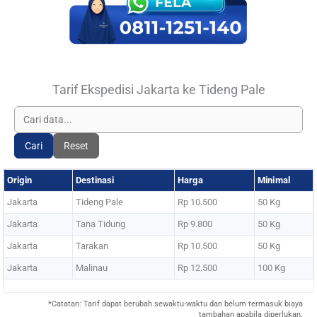
Tarif Ekspedisi Jakarta ke Tideng Pale
Cari
Reset
Origin
Destinasi
Harga
Minimal
Jakarta
Tideng Pale
Rp 10.500
50 Kg
Jakarta
Tana Tidung
Rp 9.800
50 Kg
Jakarta
Tarakan
Rp 10.500
50 Kg
Jakarta
Malinau
Rp 12.500
100 Kg
*Catatan: Tarif dapat berubah sewaktu-waktu dan belum termasuk biaya
tambahan apabila diperlukan.