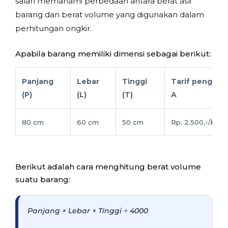
salah memahami perbedaan antara berat asli
barang dan berat volume yang digunakan dalam
perhitungan ongkir.
Apabila barang memiliki dimensi sebagai berikut:
Panjang
Lebar
Tinggi
Tarif pengirim
(P)
(L)
(T)
A
80 cm
60 cm
50 cm
Rp. 2.500,-/kg
Berikut adalah cara menghitung berat volume
suatu barang:
Panjang × Lebar × Tinggi ÷ 4000