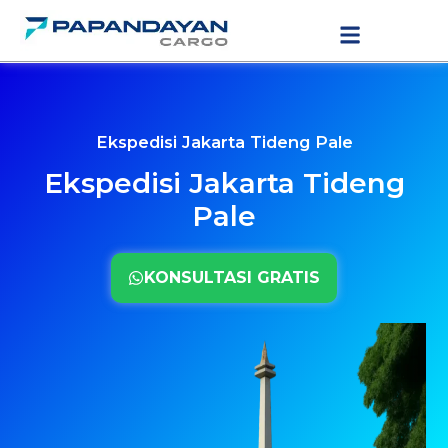
Lewati
LAYANAN PENGIRIMAN
TARIF PENGIRIMAN
ke
konten
Ekspedisi Jakarta Tideng Pale
Ekspedisi Jakarta Tideng
Pale
KONSULTASI GRATIS