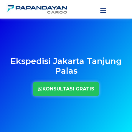
Lewati
LAYANAN PENGIRIMAN
TARIF PENGIRIMAN
ke
konten
Ekspedisi Jakarta Tanjung
Palas
KONSULTASI GRATIS