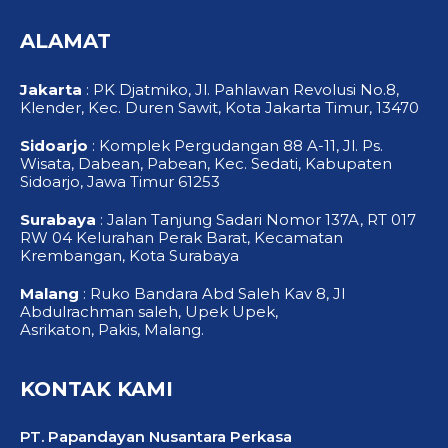
e
t
t
b
u
a
o
b
g
ALAMAT
o
e
r
k
a
-
m
f
Jakarta
: PK Djatmiko, Jl. Pahlawan Revolusi No.8,
Klender, Kec. Duren Sawit, Kota Jakarta Timur, 13470
Sidoarjo
: Komplek Pergudangan 88 A-11, Jl. Ps.
Wisata, Dabean, Pabean, Kec. Sedati, Kabupaten
Sidoarjo, Jawa Timur 61253
Surabaya
: Jalan Tanjung Sadari Nomor 137A, RT 017
RW 04 Kelurahan Perak Barat, Kecamatan
Krembangan, Kota Surabaya
Malang
: Ruko Bandara Abd Saleh Kav 8, Jl
Abdulrachman saleh, Upek Upek,
Asrikaton, Pakis, Malang.
KONTAK KAMI
PT. Papandayan Nusantara Perkasa