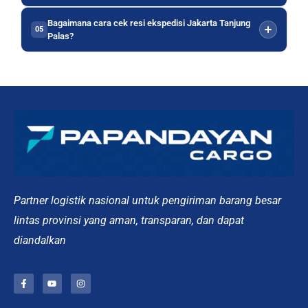
Bagaimana cara cek resi ekspedisi Jakarta Tanjung
05
Palas?
Partner logistik nasional untuk pengiriman barang besar
lintas provinsi yang aman, transparan, dan dapat
diandalkan
F
Y
I
a
o
n
c
u
s