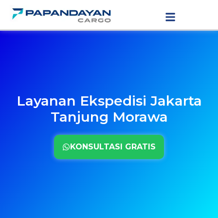
Lewati
LAYANAN PENGIRIMAN
TARIF PENGIRIMAN
ke
konten
Layanan Ekspedisi Jakarta
Tanjung Morawa
KONSULTASI GRATIS