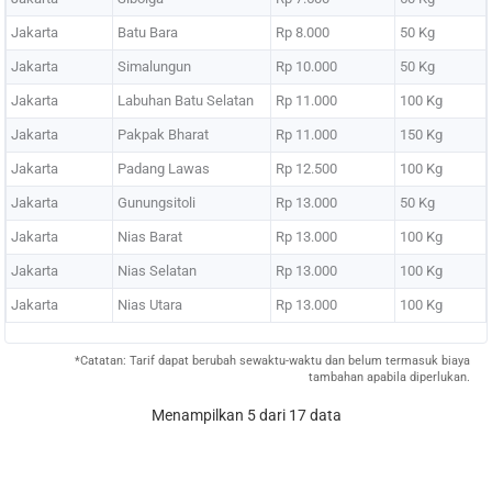
Jakarta
Batu Bara
Rp 8.000
50 Kg
Jakarta
Simalungun
Rp 10.000
50 Kg
Jakarta
Labuhan Batu Selatan
Rp 11.000
100 Kg
Jakarta
Pakpak Bharat
Rp 11.000
150 Kg
Jakarta
Padang Lawas
Rp 12.500
100 Kg
Jakarta
Gunungsitoli
Rp 13.000
50 Kg
Jakarta
Nias Barat
Rp 13.000
100 Kg
Jakarta
Nias Selatan
Rp 13.000
100 Kg
Jakarta
Nias Utara
Rp 13.000
100 Kg
*Catatan: Tarif dapat berubah sewaktu-waktu dan belum termasuk biaya
tambahan apabila diperlukan.
Menampilkan 5 dari 17 data