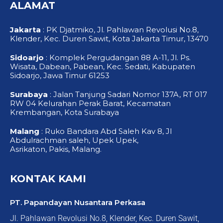
o
b
g
ALAMAT
o
e
r
k
a
-
m
f
Jakarta
: PK Djatmiko, Jl. Pahlawan Revolusi No.8,
Klender, Kec. Duren Sawit, Kota Jakarta Timur, 13470
Sidoarjo
: Komplek Pergudangan 88 A-11, Jl. Ps.
Wisata, Dabean, Pabean, Kec. Sedati, Kabupaten
Sidoarjo, Jawa Timur 61253
Surabaya
: Jalan Tanjung Sadari Nomor 137A, RT 017
RW 04 Kelurahan Perak Barat, Kecamatan
Krembangan, Kota Surabaya
Malang
: Ruko Bandara Abd Saleh Kav 8, Jl
Abdulrachman saleh, Upek Upek,
Asrikaton, Pakis, Malang.
KONTAK KAMI
PT. Papandayan Nusantara Perkasa
Jl. Pahlawan Revolusi No.8, Klender, Kec. Duren Sawit,