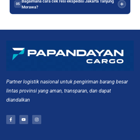
Bagaimana cara cek resi ekspedisi Jakarta Tanjung
05
Morawa?
Partner logistik nasional untuk pengiriman barang besar
lintas provinsi yang aman, transparan, dan dapat
diandalkan
F
Y
I
a
o
n
c
u
s
e
t
t
b
u
a