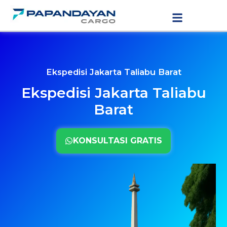
Lewati
LAYANAN PENGIRIMAN
TARIF PENGIRIMAN
ke
konten
Ekspedisi Jakarta Taliabu Barat
Ekspedisi Jakarta Taliabu
Barat
KONSULTASI GRATIS