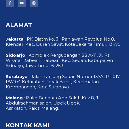
F
Y
I
a
o
n
c
u
s
e
t
t
b
u
a
o
b
g
ALAMAT
o
e
r
k
a
-
m
f
Jakarta
: PK Djatmiko, Jl. Pahlawan Revolusi No.8,
Klender, Kec. Duren Sawit, Kota Jakarta Timur, 13470
Sidoarjo
: Komplek Pergudangan 88 A-11, Jl. Ps.
Wisata, Dabean, Pabean, Kec. Sedati, Kabupaten
Sidoarjo, Jawa Timur 61253
Surabaya
: Jalan Tanjung Sadari Nomor 137A, RT 017
RW 04 Kelurahan Perak Barat, Kecamatan
Krembangan, Kota Surabaya
Malang
: Ruko Bandara Abd Saleh Kav 8, Jl
Abdulrachman saleh, Upek Upek,
Asrikaton, Pakis, Malang.
KONTAK KAMI