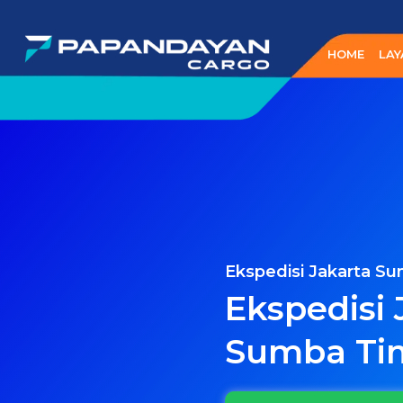
Lewati
ke
HOME
LAY
konten
Ekspedisi Jakarta S
Ekspedisi 
Sumba Ti