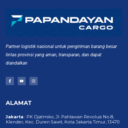
Partner logistik nasional untuk pengiriman barang besar
lintas provinsi yang aman, transparan, dan dapat
diandalkan
F
Y
I
a
o
n
c
u
s
e
t
t
b
u
a
o
b
g
ALAMAT
o
e
r
k
a
-
m
f
Jakarta
: PK Djatmiko, Jl. Pahlawan Revolusi No.8,
Klender, Kec. Duren Sawit, Kota Jakarta Timur, 13470