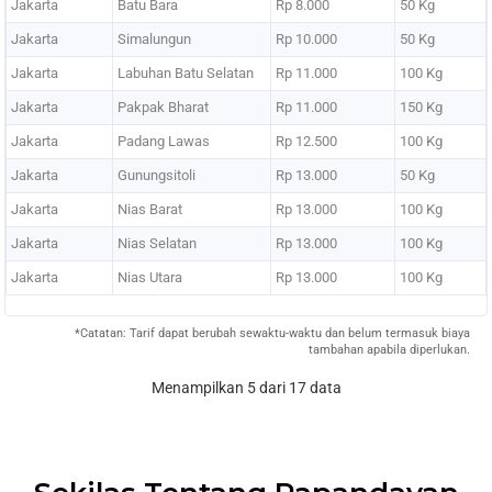
Jakarta
Batu Bara
Rp 8.000
50 Kg
Jakarta
Simalungun
Rp 10.000
50 Kg
Jakarta
Labuhan Batu Selatan
Rp 11.000
100 Kg
Jakarta
Pakpak Bharat
Rp 11.000
150 Kg
Jakarta
Padang Lawas
Rp 12.500
100 Kg
Jakarta
Gunungsitoli
Rp 13.000
50 Kg
Jakarta
Nias Barat
Rp 13.000
100 Kg
Jakarta
Nias Selatan
Rp 13.000
100 Kg
Jakarta
Nias Utara
Rp 13.000
100 Kg
*Catatan: Tarif dapat berubah sewaktu-waktu dan belum termasuk biaya
tambahan apabila diperlukan.
Menampilkan 5 dari 17 data