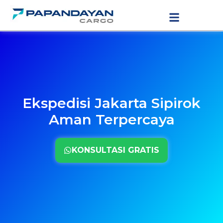
Lewati
LAYANAN PENGIRIMAN
TARIF PENGIRIMAN
ke
konten
Ekspedisi Jakarta Sipirok
Aman Terpercaya
KONSULTASI GRATIS