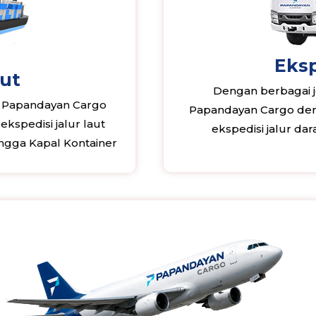
Eksp
aut
Dengan berbagai je
, Papandayan Cargo
Papandayan Cargo deng
kspedisi jalur laut
ekspedisi jalur da
ngga Kapal Kontainer