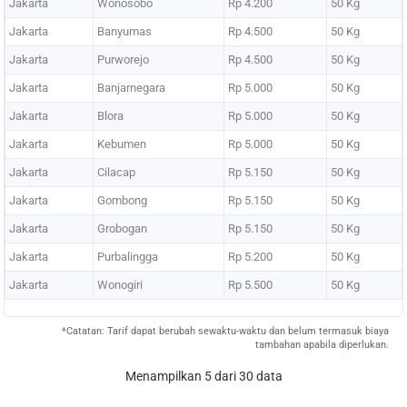
Jakarta
Wonosobo
Rp 4.200
50 Kg
Jakarta
Banyumas
Rp 4.500
50 Kg
Jakarta
Purworejo
Rp 4.500
50 Kg
Jakarta
Banjarnegara
Rp 5.000
50 Kg
Jakarta
Blora
Rp 5.000
50 Kg
Jakarta
Kebumen
Rp 5.000
50 Kg
Jakarta
Cilacap
Rp 5.150
50 Kg
Jakarta
Gombong
Rp 5.150
50 Kg
Jakarta
Grobogan
Rp 5.150
50 Kg
Jakarta
Purbalingga
Rp 5.200
50 Kg
Jakarta
Wonogiri
Rp 5.500
50 Kg
*Catatan: Tarif dapat berubah sewaktu-waktu dan belum termasuk biaya
tambahan apabila diperlukan.
Menampilkan 5 dari 30 data