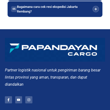
Bagaimana cara cek resi ekspedisi Jakarta
05
Rembang?
Partner logistik nasional untuk pengiriman barang besar
lintas provinsi yang aman, transparan, dan dapat
diandalkan
F
Y
I
a
o
n
c
u
s
e
t
t