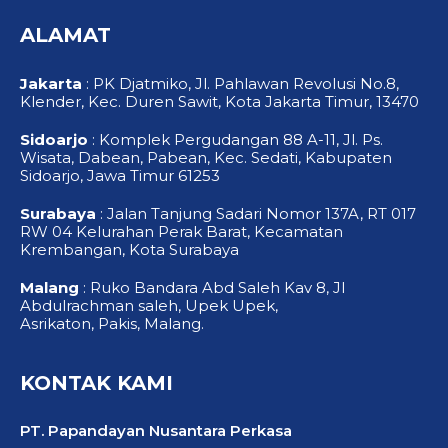
b
u
a
o
b
g
ALAMAT
o
e
r
k
a
-
m
f
Jakarta
: PK Djatmiko, Jl. Pahlawan Revolusi No.8,
Klender, Kec. Duren Sawit, Kota Jakarta Timur, 13470
Sidoarjo
: Komplek Pergudangan 88 A-11, Jl. Ps.
Wisata, Dabean, Pabean, Kec. Sedati, Kabupaten
Sidoarjo, Jawa Timur 61253
Surabaya
: Jalan Tanjung Sadari Nomor 137A, RT 017
RW 04 Kelurahan Perak Barat, Kecamatan
Krembangan, Kota Surabaya
Malang
: Ruko Bandara Abd Saleh Kav 8, Jl
Abdulrachman saleh, Upek Upek,
Asrikaton, Pakis, Malang.
KONTAK KAMI
PT. Papandayan Nusantara Perkasa