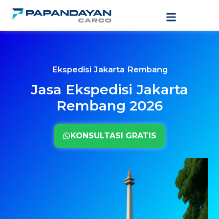
Lewati
LAYANAN PENGIRIMAN
TARIF PENGIRIMAN
ke
konten
Ekspedisi Jakarta Rembang
Jasa Ekspedisi Jakarta
Rembang 2026
KONSULTASI GRATIS