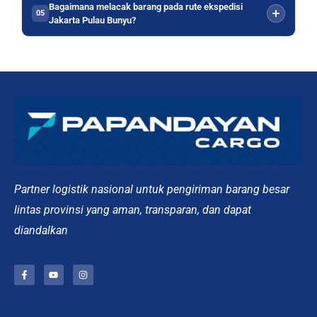
Bagaimana melacak barang pada rute ekspedisi
05
Jakarta Pulau Bunyu?
Partner logistik nasional untuk pengiriman barang besar
lintas provinsi yang aman, transparan, dan dapat
diandalkan
F
Y
I
a
o
n
c
u
s
e
t
t
b
u
a