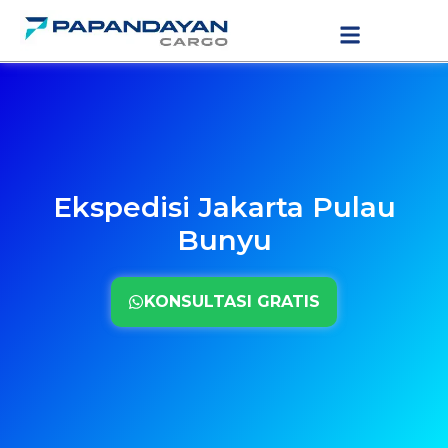
Lewati
LAYANAN PENGIRIMAN
TARIF PENGIRIMAN
ke
konten
Ekspedisi Jakarta Pulau
Bunyu
KONSULTASI GRATIS