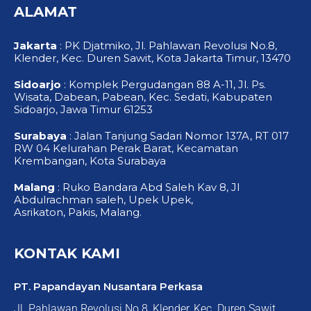
o
b
g
ALAMAT
o
e
r
k
a
-
m
f
Jakarta
: PK Djatmiko, Jl. Pahlawan Revolusi No.8,
Klender, Kec. Duren Sawit, Kota Jakarta Timur, 13470
Sidoarjo
: Komplek Pergudangan 88 A-11, Jl. Ps.
Wisata, Dabean, Pabean, Kec. Sedati, Kabupaten
Sidoarjo, Jawa Timur 61253
Surabaya
: Jalan Tanjung Sadari Nomor 137A, RT 017
RW 04 Kelurahan Perak Barat, Kecamatan
Krembangan, Kota Surabaya
Malang
: Ruko Bandara Abd Saleh Kav 8, Jl
Abdulrachman saleh, Upek Upek,
Asrikaton, Pakis, Malang.
KONTAK KAMI
PT. Papandayan Nusantara Perkasa
Jl. Pahlawan Revolusi No.8, Klender, Kec. Duren Sawit,