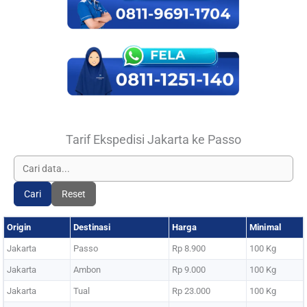
Tarif Ekspedisi Jakarta ke Passo
Cari
Reset
Origin
Destinasi
Harga
Minimal
Jakarta
Passo
Rp 8.900
100 Kg
Jakarta
Ambon
Rp 9.000
100 Kg
Jakarta
Tual
Rp 23.000
100 Kg