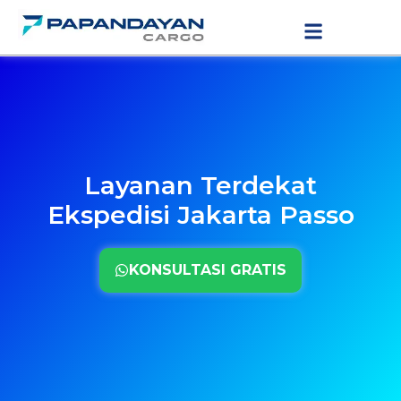
Lewati
LAYANAN PENGIRIMAN
TARIF PENGIRIMAN
ke
konten
Layanan Terdekat
Ekspedisi Jakarta Passo
KONSULTASI GRATIS