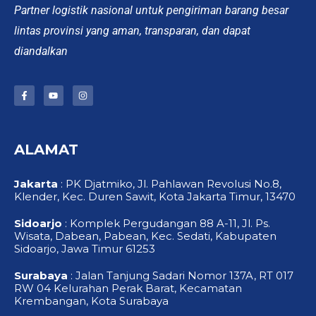
Partner logistik nasional untuk pengiriman barang besar
lintas provinsi yang aman, transparan, dan dapat
diandalkan
F
Y
I
a
o
n
c
u
s
e
t
t
b
u
a
o
b
g
ALAMAT
o
e
r
k
a
-
m
f
Jakarta
: PK Djatmiko, Jl. Pahlawan Revolusi No.8,
Klender, Kec. Duren Sawit, Kota Jakarta Timur, 13470
Sidoarjo
: Komplek Pergudangan 88 A-11, Jl. Ps.
Wisata, Dabean, Pabean, Kec. Sedati, Kabupaten
Sidoarjo, Jawa Timur 61253
Surabaya
: Jalan Tanjung Sadari Nomor 137A, RT 017
RW 04 Kelurahan Perak Barat, Kecamatan
Krembangan, Kota Surabaya