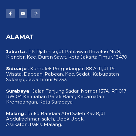
F
Y
I
a
o
n
c
u
s
e
t
t
b
u
a
o
b
g
ALAMAT
o
e
r
k
a
-
m
f
Jakarta
: PK Djatmiko, Jl. Pahlawan Revolusi No.8,
Klender, Kec. Duren Sawit, Kota Jakarta Timur, 13470
Sidoarjo
: Komplek Pergudangan 88 A-11, Jl. Ps.
Wisata, Dabean, Pabean, Kec. Sedati, Kabupaten
Sidoarjo, Jawa Timur 61253
Surabaya
: Jalan Tanjung Sadari Nomor 137A, RT 017
RW 04 Kelurahan Perak Barat, Kecamatan
Krembangan, Kota Surabaya
Malang
: Ruko Bandara Abd Saleh Kav 8, Jl
Abdulrachman saleh, Upek Upek,
Asrikaton, Pakis, Malang.