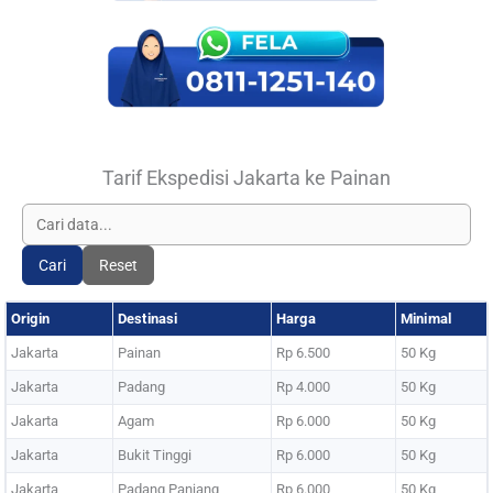
Tarif Ekspedisi Jakarta ke Painan
Cari
Reset
Origin
Destinasi
Harga
Minimal
Jakarta
Painan
Rp 6.500
50 Kg
Jakarta
Padang
Rp 4.000
50 Kg
Jakarta
Agam
Rp 6.000
50 Kg
Jakarta
Bukit Tinggi
Rp 6.000
50 Kg
Jakarta
Padang Panjang
Rp 6.000
50 Kg