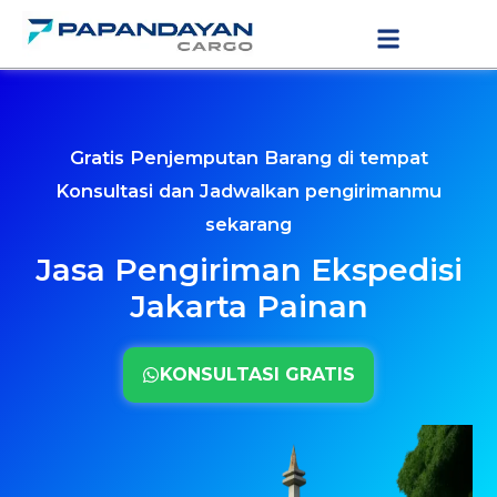
Lewati
LAYANAN PENGIRIMAN
TARIF PENGIRIMAN
ke
konten
Gratis Penjemputan Barang di tempat
Konsultasi dan Jadwalkan pengirimanmu
sekarang
Jasa Pengiriman Ekspedisi
Jakarta Painan
KONSULTASI GRATIS