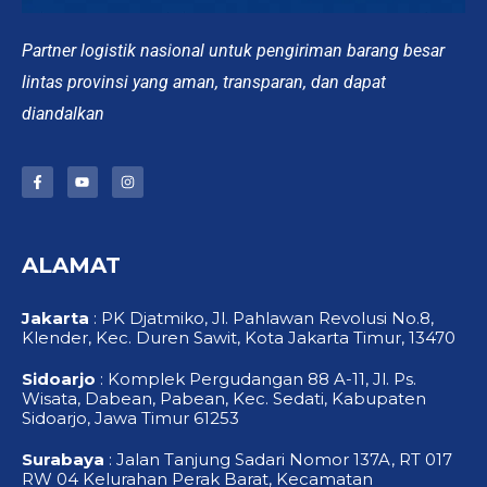
Partner logistik nasional untuk pengiriman barang besar
lintas provinsi yang aman, transparan, dan dapat
diandalkan
F
Y
I
a
o
n
c
u
s
e
t
t
b
u
a
o
b
g
ALAMAT
o
e
r
k
a
-
m
f
Jakarta
: PK Djatmiko, Jl. Pahlawan Revolusi No.8,
Klender, Kec. Duren Sawit, Kota Jakarta Timur, 13470
Sidoarjo
: Komplek Pergudangan 88 A-11, Jl. Ps.
Wisata, Dabean, Pabean, Kec. Sedati, Kabupaten
Sidoarjo, Jawa Timur 61253
Surabaya
: Jalan Tanjung Sadari Nomor 137A, RT 017
RW 04 Kelurahan Perak Barat, Kecamatan