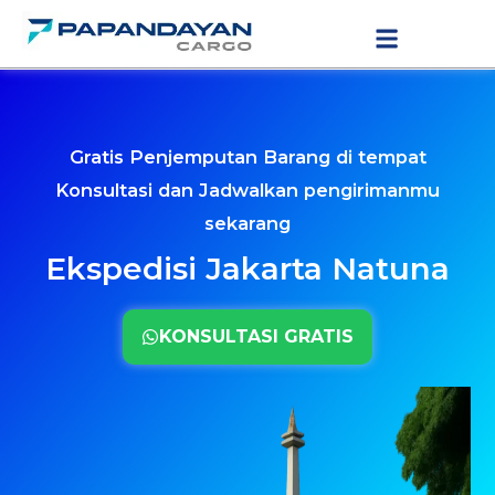
Lewati
LAYANAN PENGIRIMAN
TARIF PENGIRIMAN
ke
konten
Gratis Penjemputan Barang di tempat
Konsultasi dan Jadwalkan pengirimanmu
sekarang
Ekspedisi Jakarta Natuna
KONSULTASI GRATIS