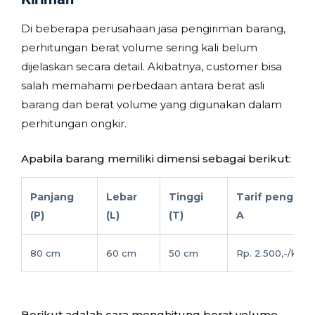
Di beberapa perusahaan jasa pengiriman barang,
perhitungan berat volume sering kali belum
dijelaskan secara detail. Akibatnya, customer bisa
salah memahami perbedaan antara berat asli
barang dan berat volume yang digunakan dalam
perhitungan ongkir.
Apabila barang memiliki dimensi sebagai berikut:
Panjang
Lebar
Tinggi
Tarif pengirim
(P)
(L)
(T)
A
80 cm
60 cm
50 cm
Rp. 2.500,-/kg
Berikut adalah cara menghitung berat volume