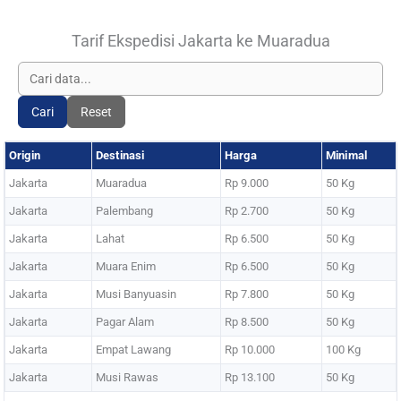
Tarif Ekspedisi Jakarta ke Muaradua
Cari
Reset
Origin
Destinasi
Harga
Minimal
Jakarta
Muaradua
Rp 9.000
50 Kg
Jakarta
Palembang
Rp 2.700
50 Kg
Jakarta
Lahat
Rp 6.500
50 Kg
Jakarta
Muara Enim
Rp 6.500
50 Kg
Jakarta
Musi Banyuasin
Rp 7.800
50 Kg
Jakarta
Pagar Alam
Rp 8.500
50 Kg
Jakarta
Empat Lawang
Rp 10.000
100 Kg
Jakarta
Musi Rawas
Rp 13.100
50 Kg