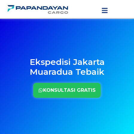
Lewati
LAYANAN PENGIRIMAN
TARIF PENGIRIMAN
ke
konten
Ekspedisi Jakarta
Muaradua Tebaik
KONSULTASI GRATIS