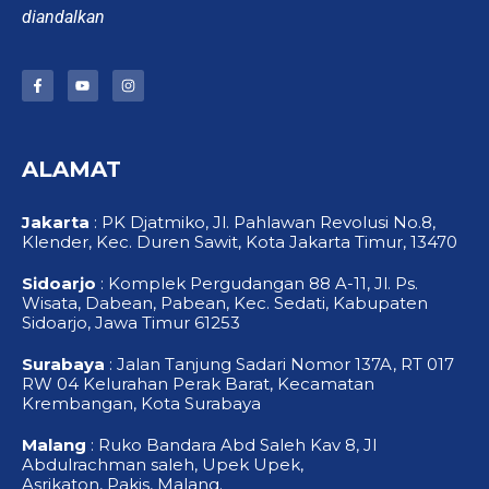
diandalkan
F
Y
I
a
o
n
c
u
s
e
t
t
b
u
a
o
b
g
ALAMAT
o
e
r
k
a
-
m
f
Jakarta
: PK Djatmiko, Jl. Pahlawan Revolusi No.8,
Klender, Kec. Duren Sawit, Kota Jakarta Timur, 13470
Sidoarjo
: Komplek Pergudangan 88 A-11, Jl. Ps.
Wisata, Dabean, Pabean, Kec. Sedati, Kabupaten
Sidoarjo, Jawa Timur 61253
Surabaya
: Jalan Tanjung Sadari Nomor 137A, RT 017
RW 04 Kelurahan Perak Barat, Kecamatan
Krembangan, Kota Surabaya
Malang
: Ruko Bandara Abd Saleh Kav 8, Jl
Abdulrachman saleh, Upek Upek,
Asrikaton, Pakis, Malang.