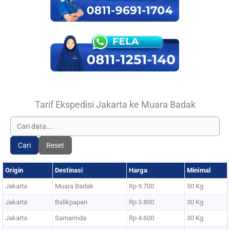
Tarif Ekspedisi Jakarta ke Muara Badak
Cari
Reset
Origin
Destinasi
Harga
Minimal
Jakarta
Muara Badak
Rp 9.700
50 Kg
Jakarta
Balikpapan
Rp 3.800
30 Kg
Jakarta
Samarinda
Rp 4.600
30 Kg