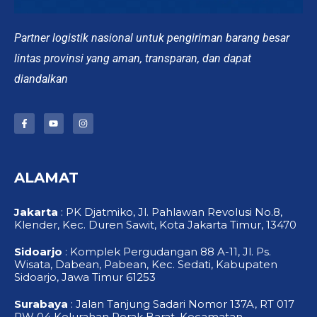
Partner logistik nasional untuk pengiriman barang besar
lintas provinsi yang aman, transparan, dan dapat
diandalkan
F
Y
I
a
o
n
c
u
s
e
t
t
b
u
a
o
b
g
ALAMAT
o
e
r
k
a
-
m
f
Jakarta
: PK Djatmiko, Jl. Pahlawan Revolusi No.8,
Klender, Kec. Duren Sawit, Kota Jakarta Timur, 13470
Sidoarjo
: Komplek Pergudangan 88 A-11, Jl. Ps.
Wisata, Dabean, Pabean, Kec. Sedati, Kabupaten
Sidoarjo, Jawa Timur 61253
Surabaya
: Jalan Tanjung Sadari Nomor 137A, RT 017
RW 04 Kelurahan Perak Barat, Kecamatan