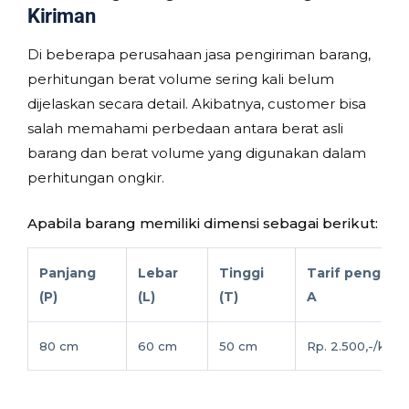
Kiriman
Di beberapa perusahaan jasa pengiriman barang,
perhitungan berat volume sering kali belum
dijelaskan secara detail. Akibatnya, customer bisa
salah memahami perbedaan antara berat asli
barang dan berat volume yang digunakan dalam
perhitungan ongkir.
Apabila barang memiliki dimensi sebagai berikut:
Panjang
Lebar
Tinggi
Tarif pengirim
(P)
(L)
(T)
A
80 cm
60 cm
50 cm
Rp. 2.500,-/kg