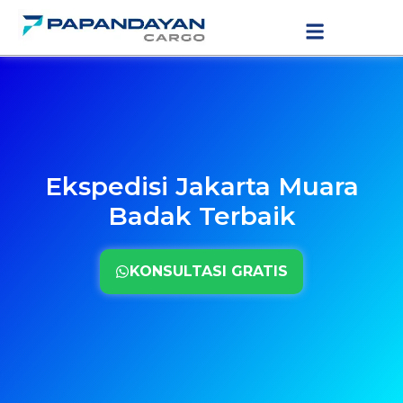
Lewati
LAYANAN PENGIRIMAN
TARIF PENGIRIMAN
ke
konten
Ekspedisi Jakarta Muara
Badak Terbaik
KONSULTASI GRATIS