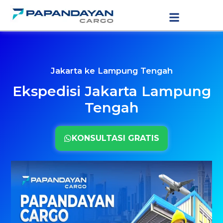
Lewati
LAYANAN PENGIRIMAN
TARIF PENGIRIMAN
ke
konten
Jakarta ke Lampung Tengah
Ekspedisi Jakarta Lampung
Tengah
KONSULTASI GRATIS