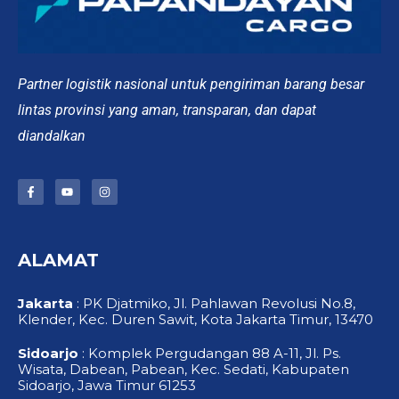
Partner logistik nasional untuk pengiriman barang besar
lintas provinsi yang aman, transparan, dan dapat
diandalkan
F
Y
I
a
o
n
c
u
s
e
t
t
b
u
a
o
b
g
ALAMAT
o
e
r
k
a
-
m
f
Jakarta
: PK Djatmiko, Jl. Pahlawan Revolusi No.8,
Klender, Kec. Duren Sawit, Kota Jakarta Timur, 13470
Sidoarjo
: Komplek Pergudangan 88 A-11, Jl. Ps.
Wisata, Dabean, Pabean, Kec. Sedati, Kabupaten
Sidoarjo, Jawa Timur 61253