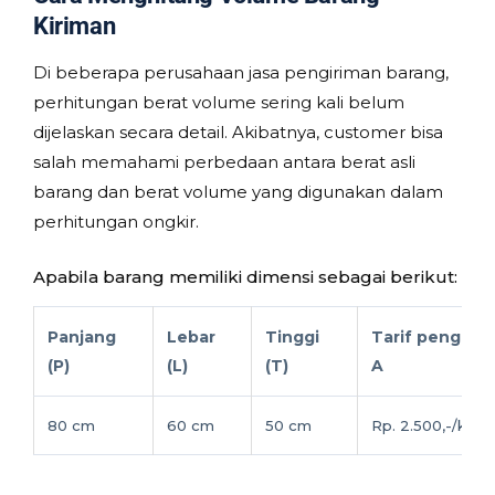
Kiriman
Di beberapa perusahaan jasa pengiriman barang,
perhitungan berat volume sering kali belum
dijelaskan secara detail. Akibatnya, customer bisa
salah memahami perbedaan antara berat asli
barang dan berat volume yang digunakan dalam
perhitungan ongkir.
Apabila barang memiliki dimensi sebagai berikut:
Panjang
Lebar
Tinggi
Tarif pengirim
(P)
(L)
(T)
A
80 cm
60 cm
50 cm
Rp. 2.500,-/kg