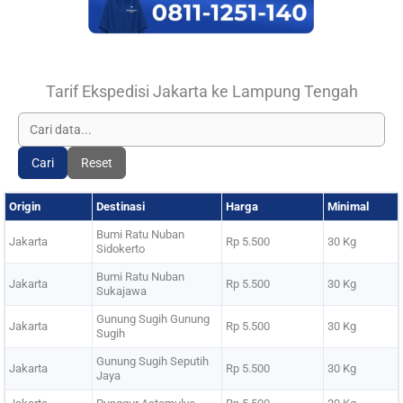
Tarif Ekspedisi Jakarta ke Lampung Tengah
Cari
Reset
Origin
Destinasi
Harga
Minimal
Bumi Ratu Nuban
Jakarta
Rp 5.500
30 Kg
Sidokerto
Bumi Ratu Nuban
Jakarta
Rp 5.500
30 Kg
Sukajawa
Gunung Sugih Gunung
Jakarta
Rp 5.500
30 Kg
Sugih
Gunung Sugih Seputih
Jakarta
Rp 5.500
30 Kg
Jaya