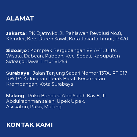
c
u
s
e
t
t
b
u
a
o
b
g
ALAMAT
o
e
r
k
a
-
m
f
Jakarta
: PK Djatmiko, Jl. Pahlawan Revolusi No.8,
Klender, Kec. Duren Sawit, Kota Jakarta Timur, 13470
Sidoarjo
: Komplek Pergudangan 88 A-11, Jl. Ps.
Wisata, Dabean, Pabean, Kec. Sedati, Kabupaten
Sidoarjo, Jawa Timur 61253
Surabaya
: Jalan Tanjung Sadari Nomor 137A, RT 017
RW 04 Kelurahan Perak Barat, Kecamatan
Krembangan, Kota Surabaya
Malang
: Ruko Bandara Abd Saleh Kav 8, Jl
Abdulrachman saleh, Upek Upek,
Asrikaton, Pakis, Malang.
KONTAK KAMI