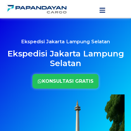
Lewati
LAYANAN PENGIRIMAN
TARIF PENGIRIMAN
ke
konten
Ekspedisi Jakarta Lampung Selatan
Ekspedisi Jakarta Lampung
Selatan
KONSULTASI GRATIS