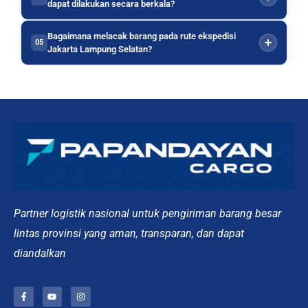
dapat dilakukan secara berkala?
Bagaimana melacak barang pada rute ekspedisi
05
Jakarta Lampung Selatan?
Partner logistik nasional untuk pengiriman barang besar
lintas provinsi yang aman, transparan, dan dapat
diandalkan
F
Y
I
a
o
n