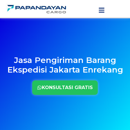
Lewati
LAYANAN PENGIRIMAN
TARIF PENGIRIMAN
ke
konten
Jasa Pengiriman Barang
Ekspedisi Jakarta Enrekang
KONSULTASI GRATIS