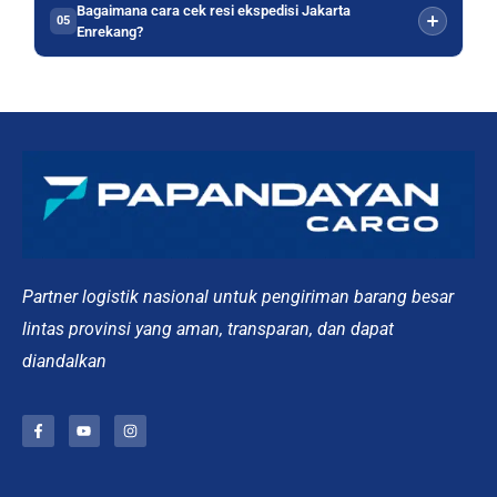
Bagaimana cara cek resi ekspedisi Jakarta
05
Enrekang?
Partner logistik nasional untuk pengiriman barang besar
lintas provinsi yang aman, transparan, dan dapat
diandalkan
F
Y
I
a
o
n
c
u
s
e
t
t
b
u
a