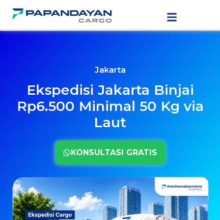
Lewati
LAYANAN PENGIRIMAN
TARIF PENGIRIMAN
ke
konten
Jakarta
Ekspedisi Jakarta Binjai
Rp6.500 Minimal 50 Kg via
Laut
KONSULTASI GRATIS