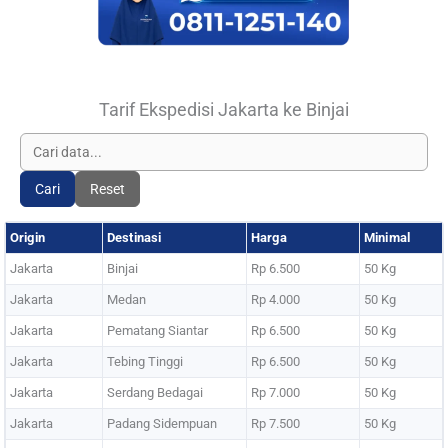
Tarif Ekspedisi Jakarta ke Binjai
Cari
Reset
Origin
Destinasi
Harga
Minimal
Jakarta
Binjai
Rp 6.500
50 Kg
Jakarta
Medan
Rp 4.000
50 Kg
Jakarta
Pematang Siantar
Rp 6.500
50 Kg
Jakarta
Tebing Tinggi
Rp 6.500
50 Kg
Jakarta
Serdang Bedagai
Rp 7.000
50 Kg
Jakarta
Padang Sidempuan
Rp 7.500
50 Kg