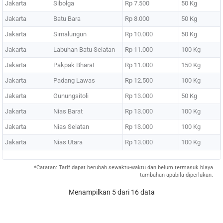
Jakarta
Sibolga
Rp 7.500
50 Kg
Jakarta
Batu Bara
Rp 8.000
50 Kg
Jakarta
Simalungun
Rp 10.000
50 Kg
Jakarta
Labuhan Batu Selatan
Rp 11.000
100 Kg
Jakarta
Pakpak Bharat
Rp 11.000
150 Kg
Jakarta
Padang Lawas
Rp 12.500
100 Kg
Jakarta
Gunungsitoli
Rp 13.000
50 Kg
Jakarta
Nias Barat
Rp 13.000
100 Kg
Jakarta
Nias Selatan
Rp 13.000
100 Kg
Jakarta
Nias Utara
Rp 13.000
100 Kg
*Catatan: Tarif dapat berubah sewaktu-waktu dan belum termasuk biaya
tambahan apabila diperlukan.
Menampilkan 5 dari 16 data