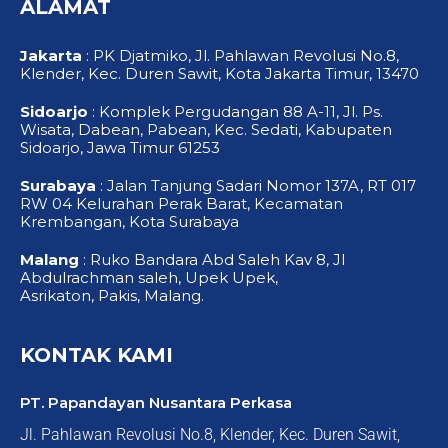
ALAMAT
o
e
r
k
a
-
m
f
Jakarta
: PK Djatmiko, Jl. Pahlawan Revolusi No.8,
Klender, Kec. Duren Sawit, Kota Jakarta Timur, 13470
Sidoarjo
: Komplek Pergudangan 88 A-11, Jl. Ps.
Wisata, Dabean, Pabean, Kec. Sedati, Kabupaten
Sidoarjo, Jawa Timur 61253
Surabaya
: Jalan Tanjung Sadari Nomor 137A, RT 017
RW 04 Kelurahan Perak Barat, Kecamatan
Krembangan, Kota Surabaya
Malang
: Ruko Bandara Abd Saleh Kav 8, Jl
Abdulrachman saleh, Upek Upek,
Asrikaton, Pakis, Malang.
KONTAK KAMI
PT. Papandayan Nusantara Perkasa
Jl. Pahlawan Revolusi No.8, Klender, Kec. Duren Sawit,