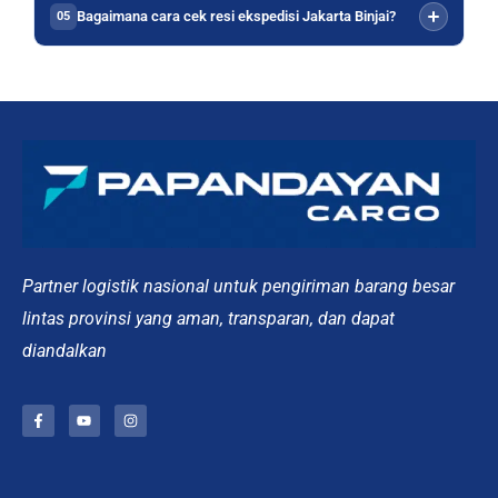
Bagaimana cara cek resi ekspedisi Jakarta Binjai?
05
Partner logistik nasional untuk pengiriman barang besar
lintas provinsi yang aman, transparan, dan dapat
diandalkan
F
Y
I
a
o
n
c
u
s
e
t
t
b
u
a
o
b
g