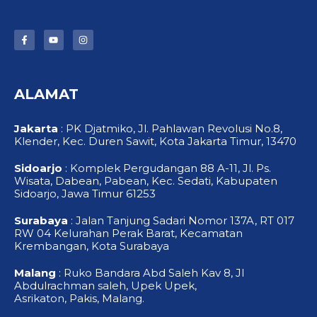
F
Y
I
a
o
n
c
u
s
e
t
t
b
u
a
o
b
g
ALAMAT
o
e
r
k
a
-
m
f
Jakarta
: PK Djatmiko, Jl. Pahlawan Revolusi No.8,
Klender, Kec. Duren Sawit, Kota Jakarta Timur, 13470
Sidoarjo
: Komplek Pergudangan 88 A-11, Jl. Ps.
Wisata, Dabean, Pabean, Kec. Sedati, Kabupaten
Sidoarjo, Jawa Timur 61253
Surabaya
: Jalan Tanjung Sadari Nomor 137A, RT 017
RW 04 Kelurahan Perak Barat, Kecamatan
Krembangan, Kota Surabaya
Malang
: Ruko Bandara Abd Saleh Kav 8, Jl
Abdulrachman saleh, Upek Upek,
Asrikaton, Pakis, Malang.