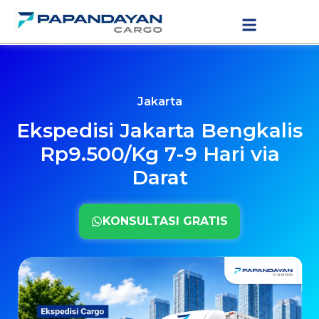
Lewati
LAYANAN PENGIRIMAN
TARIF PENGIRIMAN
ke
konten
Jakarta
Ekspedisi Jakarta Bengkalis
Rp9.500/Kg 7-9 Hari via
Darat
KONSULTASI GRATIS