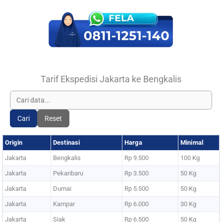
Tarif Ekspedisi Jakarta ke Bengkalis
Cari
Reset
Origin
Destinasi
Harga
Minimal
Jakarta
Bengkalis
Rp 9.500
100 Kg
Jakarta
Pekanbaru
Rp 3.500
50 Kg
Jakarta
Dumai
Rp 5.500
50 Kg
Jakarta
Kampar
Rp 6.000
30 Kg
Jakarta
Siak
Rp 6.500
50 Kg