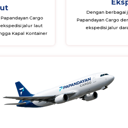
Eksp
aut
Dengan berbagai je
, Papandayan Cargo
Papandayan Cargo deng
kspedisi jalur laut
ekspedisi jalur da
ngga Kapal Kontainer