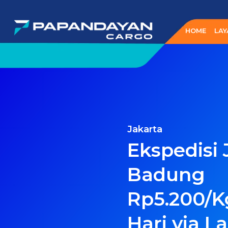
Lewati
ke
HOME
LAY
konten
Jakarta
Ekspedisi 
Badung
Rp5.200/K
Hari via L