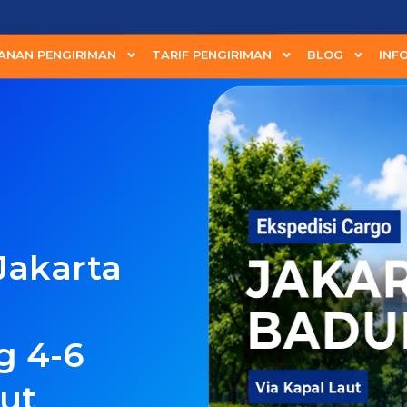
ANAN PENGIRIMAN
TARIF PENGIRIMAN
BLOG
INF
Jakarta
g 4-6
aut