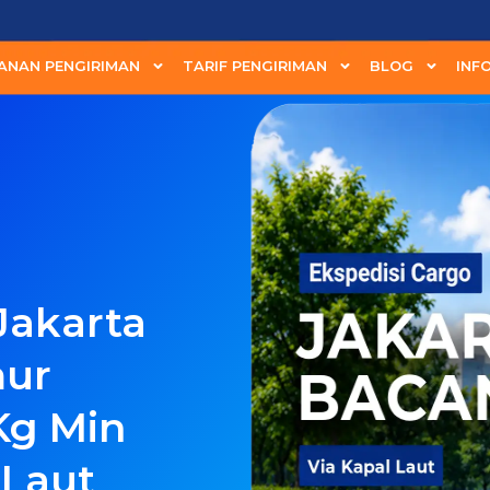
ANAN PENGIRIMAN
TARIF PENGIRIMAN
BLOG
INF
Jakarta
mur
Kg Min
 Laut