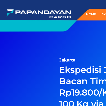
Lewati
ke
HOME
LAY
konten
Jakarta
Ekspedisi 
Bacan Ti
Rp19.800/
100 Kg via