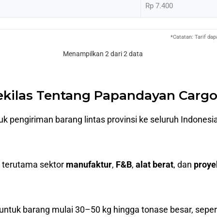
Rp 7.400
*Catatan: Tarif da
Menampilkan 2 dari 2 data
ekilas Tentang Papandayan Carg
tuk pengiriman barang lintas provinsi ke seluruh Indone
, terutama sektor
manufaktur
,
F&B
,
alat berat
, dan
proye
 untuk barang mulai 30–50 kg hingga tonase besar, seperti 