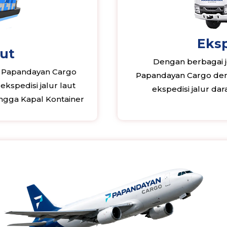
Eksp
aut
Dengan berbagai je
, Papandayan Cargo
Papandayan Cargo deng
kspedisi jalur laut
ekspedisi jalur da
ngga Kapal Kontainer