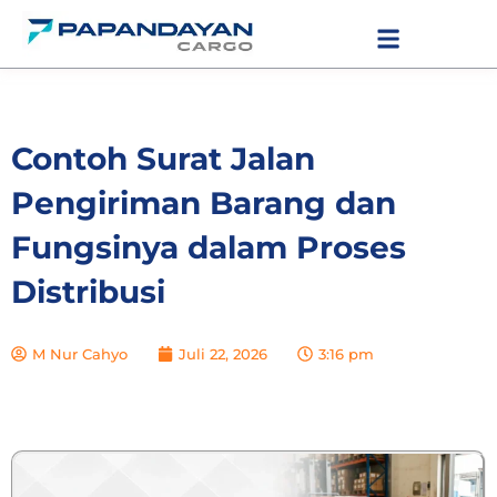
Lewati
LAYANAN PENGIRIMAN
TARIF PENGIRIMAN
ke
konten
Contoh Surat Jalan
Pengiriman Barang dan
Fungsinya dalam Proses
Distribusi
M Nur Cahyo
Juli 22, 2026
3:16 pm